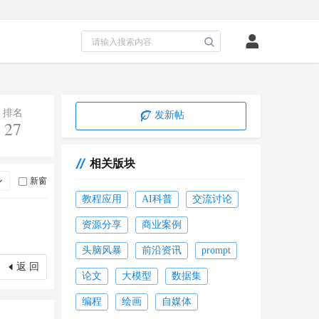
排名
发新帖
27
相关版块
新窗
教程应用
AI科普
交流讨论
资源分享
商业案例
头脑风暴
前沿资讯
prompt
返 回
论文
大模型
数据集
编程
绘画
自媒体