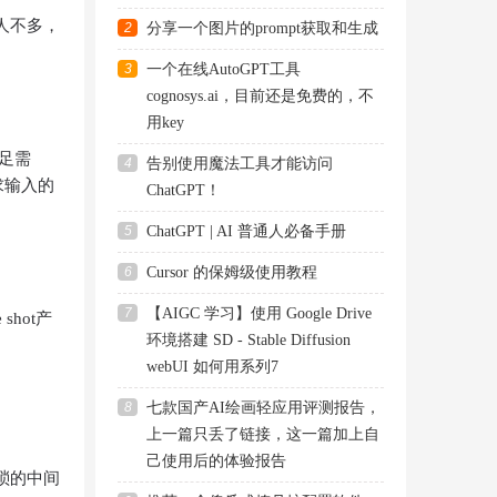
人不多，
2
分享一个图片的prompt获取和生成
3
一个在线AutoGPT工具
cognosys.ai，目前还是免费的，不
用key
满足需
4
告别使用魔法工具才能访问
求输入的
ChatGPT！
5
ChatGPT | AI 普通人必备手册
6
Cursor 的保姆级使用教程
7
【AIGC 学习】使用 Google Drive
shot产
环境搭建 SD - Stable Diffusion
webUI 如何用系列7
8
七款国产AI绘画轻应用评测报告，
上一篇只丢了链接，这一篇加上自
己使用后的体验报告
琐的中间