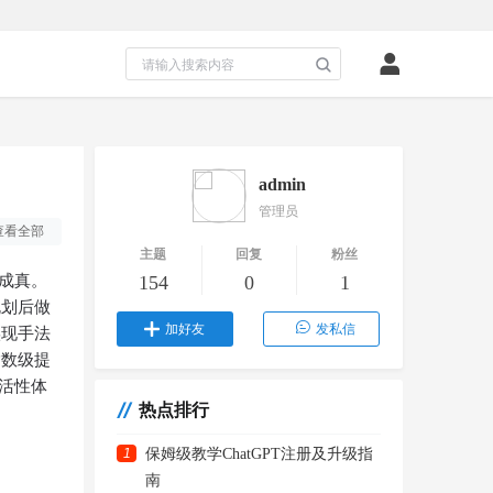
admin
管理员
查看全部
主题
回复
粉丝
”成真。
154
0
1
规划后做
加好友
发私信
实现手法
指数级提
灵活性体
热点排行
1
保姆级教学ChatGPT注册及升级指
南