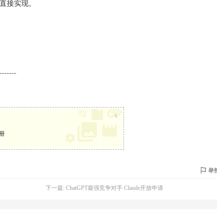
直接实现。
-------
x
册
举
下一篇:
ChatGPT最强竞争对手 Claude开放申请