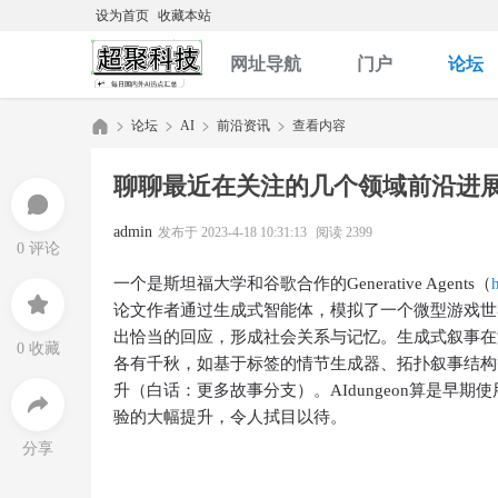
设为首页
收藏本站
网址导航
门户
论坛
论坛
AI
前沿资讯
查看内容
聊聊最近在关注的几个领域前沿进
哆
»
›
›
›
admin
发布于 2023-4-18 10:31:13
阅读 2399
0 评论
一个是斯坦福大学和谷歌合作的Generative Agents（
论文作者通过生成式智能体，模拟了一个微型游戏世
出恰当的回应，形成社会关系与记忆。生成式叙事在
0 收藏
各有千秋，如基于标签的情节生成器、拓扑叙事结构
升（白话：更多故事分支）。AIdungeon算是早
验的大幅提升，令人拭目以待。
啦
分享