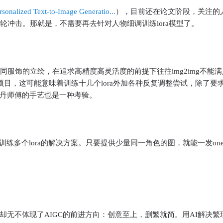
rsonalized Text-to-Image Generatio...
），目前还在论文阶段，关注的
轮冲击。那就是，不需要再去针对人物细调训练lora模型了。
同服饰的立绘，在追求高精度高灵活度的前提下往往img2img不能
项目，这可能意味着训练十几个lora外加各种反复调整尝试，除了要
丹师傅的手艺也是一种考验。
要反复训练多个lora的解决方案。只要提供少量同一角色的图，就能一发one 
无不体现了AIGC的前进方向：创意至上，删繁就简。用AI解决繁